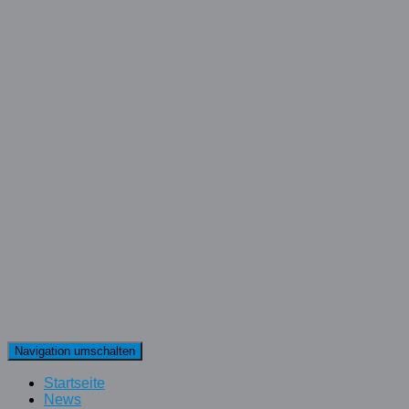
Navigation umschalten
Startseite
News
Partner
Karriere
Gaming
Unternehmen
Die SOTEC und eSport Rhein-Neckar s
Die SOTEC GmbH, vertreten durch ihre Abteilung „SO-eSport“,
Kooperation mit eSport Rhein Neckar, der führenden Amateur-
der Metropolregion Rhein-Neckar
Weiterlesen
Von
Allmightness
, vor
7 Jahren
17. Juli 2019
Kategorien